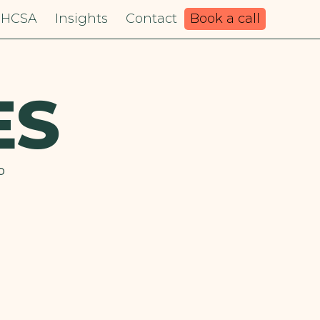
HCSA
Insights
Contact
Book a call
ES
p