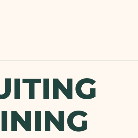
UITING
INING